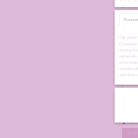
✓
Op v
In w
Toeste
Op deze 
Cookies 
media-fu
verlenen
informati
combinat
van hun d
Black /
€
€ 49,00
✘
Niet 
In w