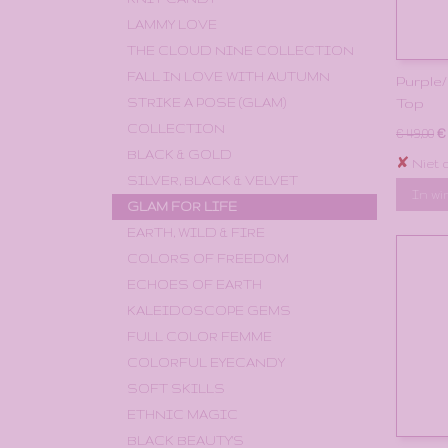
LAMMY LOVE
THE CLOUD NINE COLLECTION
FALL IN LOVE WITH AUTUMN
Purple
Top
STRIKE A POSE (GLAM)
COLLECTION
€
€ 49,00
BLACK & GOLD
✘
Niet 
SILVER, BLACK & VELVET
In w
GLAM FOR LIFE
EARTH, WILD & FIRE
COLORS OF FREEDOM
ECHOES OF EARTH
KALEIDOSCOPE GEMS
FULL COLOR FEMME
COLORFUL EYECANDY
SOFT SKILLS
ETHNIC MAGIC
BLACK BEAUTY'S