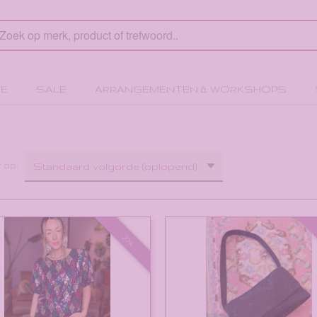
E
SALE
ARRANGEMENTEN & WORKSHOPS
r op:
-20%