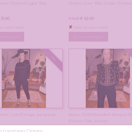
urex Dotted Light Top
Gold Lurex '60s Coat / Dres
 31,50
€ 52,50
€ 75,00
✘
op voorraad
Niet op voorraad
inkelwagen
In winkelwagen
-30%
Gold Coin/Fringe Jumpsuit
Black Gold Beaded Sequin P
Flower Silk Jacket
 34,30
€ 52,50
€ 75,00
s toestaan Opties