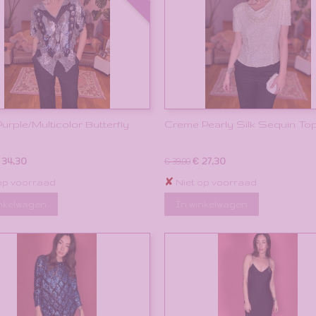
Purple/Multicolor Butterfly
Creme Pearly Silk Sequin To
 34,30
€ 27,30
€ 39,00
✘
op voorraad
Niet op voorraad
inkelwagen
In winkelwagen