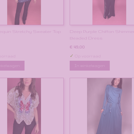
equin Stretchy Sweater Top
Deep Purple Chiffon Shimme
Beaded Dress
€ 49,00
✓
oorraad
Op voorraad
inkelwagen
In winkelwagen