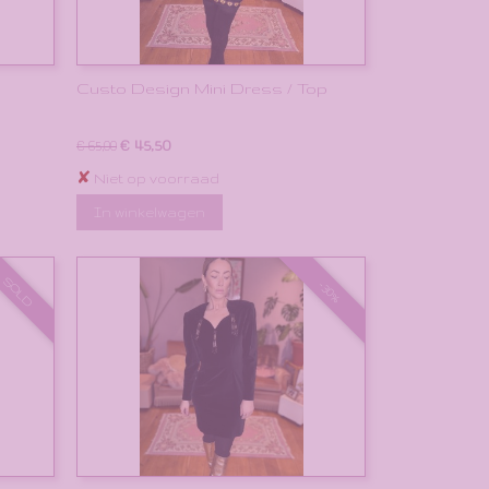
Custo Design Mini Dress / Top
€ 45,50
€ 65,00
✘
Niet op voorraad
In winkelwagen
SOLD
-30%