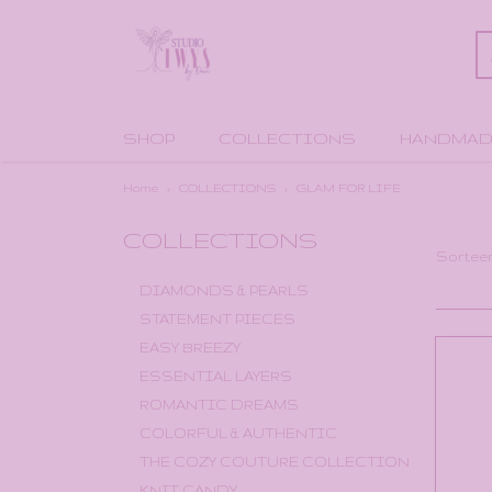
SHOP
COLLECTIONS
HANDMAD
Home
›
COLLECTIONS
›
GLAM FOR LIFE
COLLECTIONS
Sortee
DIAMONDS & PEARLS
STATEMENT PIECES
EASY BREEZY
ESSENTIAL LAYERS
ROMANTIC DREAMS
COLORFUL & AUTHENTIC
THE COZY COUTURE COLLECTION
KNIT CANDY