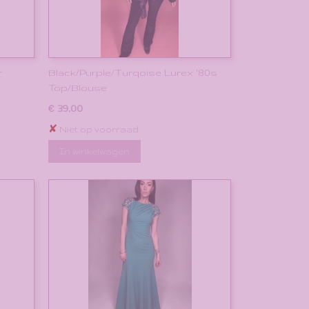
r
Black/Purple/Turqoise Lurex '80s
Top/Blouse
€ 39,00
✘
Niet op voorraad
In winkelwagen