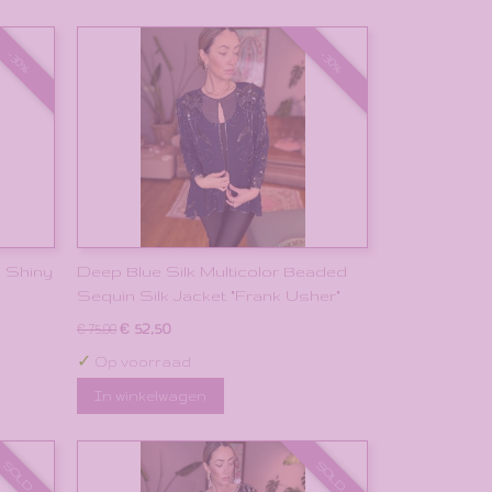
-30%
-30%
d Shiny
Deep Blue Silk Multicolor Beaded
Sequin Silk Jacket "Frank Usher"
€ 52,50
€ 75,00
✓
Op voorraad
In winkelwagen
SOLD
SOLD