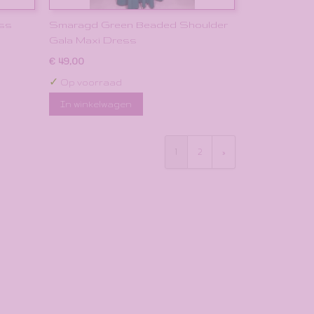
ess
Smaragd Green Beaded Shoulder
Gala Maxi Dress
€ 49,00
✓
Op voorraad
In winkelwagen
1
2
»