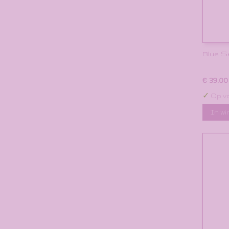
Blue S
€ 39,00
✓
Op v
In w