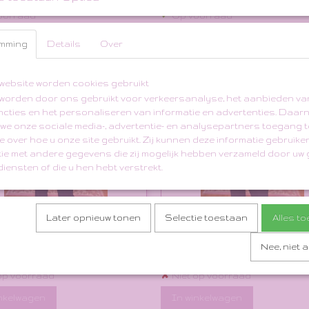
✓
oorraad
Op voorraad
inkelwagen
In winkelwagen
mming
Details
Over
SOLD
website worden cookies gebruikt
worden door ons gebruikt voor verkeersanalyse, het aanbieden va
ncties en het personaliseren van informatie en advertenties. Daar
 we onze sociale media-, advertentie- en analysepartners toegang t
e over hoe u onze site gebruikt. Zij kunnen deze informatie gebruiken
ie met andere gegevens die zij mogelijk hebben verzameld door uw 
iensten of die u hen hebt verstrekt.
Later opnieuw tonen
Selectie toestaan
Alles t
 Gold Glitter Knit
Black Gold Sequin Beaded A
Cardigan
Nee, niet 
 34,30
€ 52,50
€ 75,00
✘
op voorraad
Niet op voorraad
inkelwagen
In winkelwagen