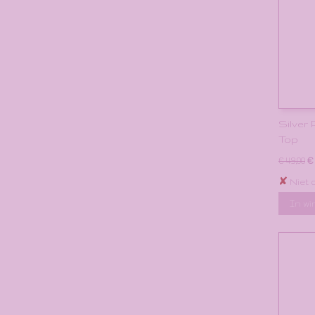
Silver 
Top
€
€ 49,00
✘
Niet 
In w