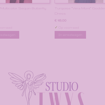
Multicolor Sequin Butterfly
Turqoise "Vera Mont" Godd
Dress
€ 49,00
✓
oorraad
Op voorraad
inkelwagen
In winkelwagen