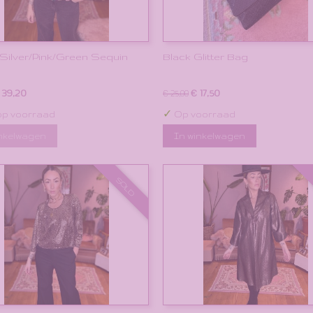
/Silver/Pink/Green Sequin
Black Glitter Bag
 39,20
€ 17,50
€ 25,00
✓
op voorraad
Op voorraad
inkelwagen
In winkelwagen
SOLD