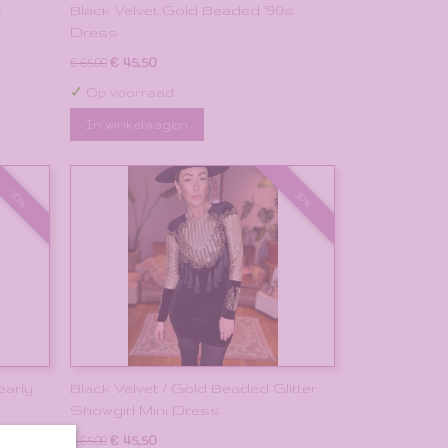
s
Black Velvet Gold Beaded '90s
Dress
€ 45,50
€ 65,00
✓
Op voorraad
In winkelwagen
-30%
-30%
early
Black Velvet / Gold Beaded Glitter
Showgirl Mini Dress
€ 45,50
€ 65,00