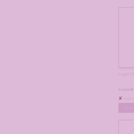
Light 
€
€ 49,00
✘
Niet 
In w