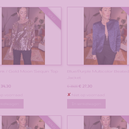
SOLD
Pink / Gold Moon Sequin Top
Blue/Purple Multicolor Beate
Jacket
 34,30
€ 27,30
€ 39,00
✘
op voorraad
Niet op voorraad
inkelwagen
In winkelwagen
SOLD