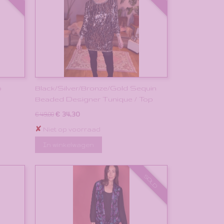
p
Black/Silver/Bronze/Gold Sequin
Beaded Designer Tunique / Top
€ 34,30
€ 49,00
✘
Niet op voorraad
In winkelwagen
SOLD