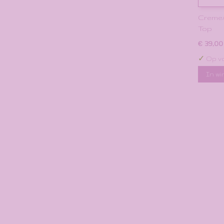
Creme/
Top
€ 39,00
✓
Op v
In w