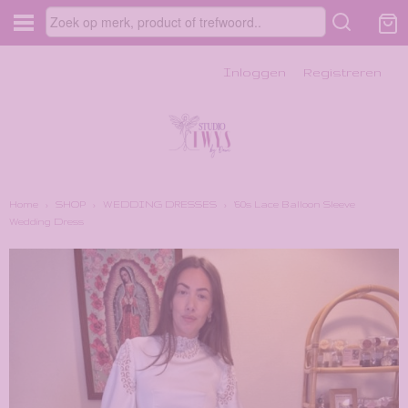
Inloggen
Registreren
Home
›
SHOP
›
WEDDING DRESSES
›
'60s Lace Balloon Sleeve
Wedding Dress