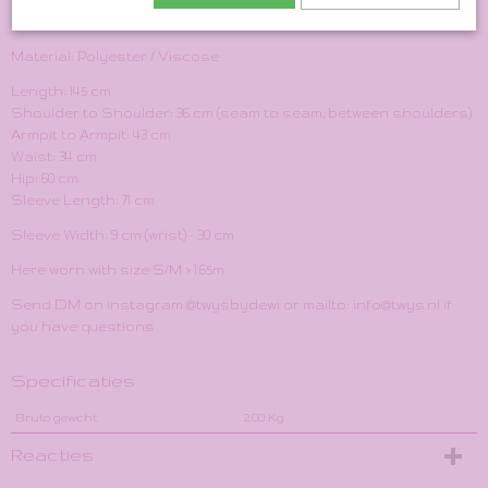
Size Indication: XS/S
Material: Polyester / Viscose
Length: 145 cm
Shoulder to Shoulder: 36 cm (seam to seam, between shoulders)
Armpit to Armpit: 43 cm
Waist: 34 cm
Hip: 60 cm
Sleeve Length: 71 cm
Sleeve Width: 9 cm (wrist) - 30 cm
Here worn with size S/M > 1.65m
Send DM on instagram @twysbydewi or mailto: info@twys.nl if
you have questions
Specificaties
Bruto gewicht
2,00 Kg
Reacties