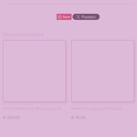
Save
Ook interessant
White "Wedding" '80s Jumpsuit
Heart Sunglasses Basic
€ 120,00
€ 10,00