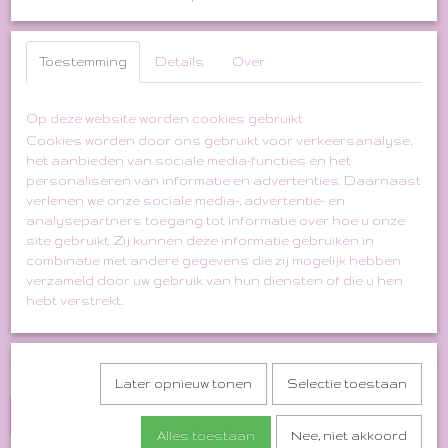
Toestemming
Details
Over
Op deze website worden cookies gebruikt
Cookies worden door ons gebruikt voor verkeersanalyse,
'60s Lace Balloon Sleeve
het aanbieden van sociale media-functies en het
personaliseren van informatie en advertenties. Daarnaast
Wedding Dress
verlenen we onze sociale media-, advertentie- en
analysepartners toegang tot informatie over hoe u onze
€ 249,00
site gebruikt. Zij kunnen deze informatie gebruiken in
(inclusief btw 21%)
combinatie met andere gegevens die zij mogelijk hebben
✓
Op voorraad
verzameld door uw gebruik van hun diensten of die u hen
hebt verstrekt.
Aantal
Later opnieuw tonen
Selectie toestaan
In winkelwagen
Alles toestaan
Nee, niet akkoord