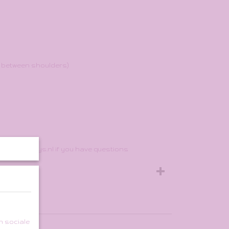
, between shoulders)
o: info@twys.nl if you have questions
n sociale