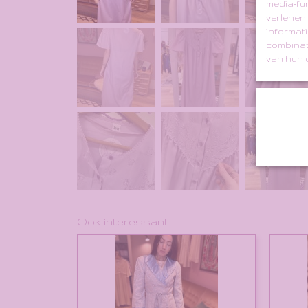
media-fu
verlenen
informati
combinat
van hun d
Ook interessant