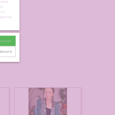
naast
ot
 in
gebruik
oestaan
akkoord