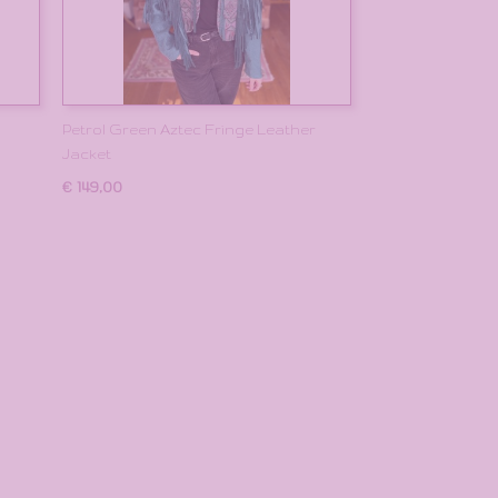
Petrol Green Aztec Fringe Leather
Jacket
€ 149,00