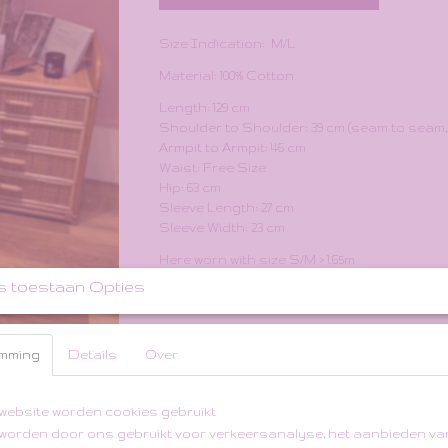
Size Indication: M/L
Material: 100% Cotton
Length: 129 cm
Shoulder to Shoulder: 39 cm (seam to seam
Armpit to Armpit: 46 cm
Waist: Free Size
Hip: 63 cm
Sleeve Length: 27 cm
Sleeve Width: 23 cm
Here worn with size S/M > 1.65m
s toestaan Opties
Send DM on instagram @twysbydewi or mailt
Reacties
mming
Details
Over
website worden cookies gebruikt
worden door ons gebruikt voor verkeersanalyse, het aanbieden va