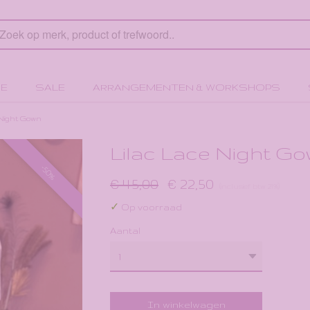
E
SALE
ARRANGEMENTEN & WORKSHOPS
 Night Gown
Lilac Lace Night G
-50%
€ 45,00
€ 22,50
(inclusief btw 21%)
✓
Op voorraad
Aantal
In winkelwagen