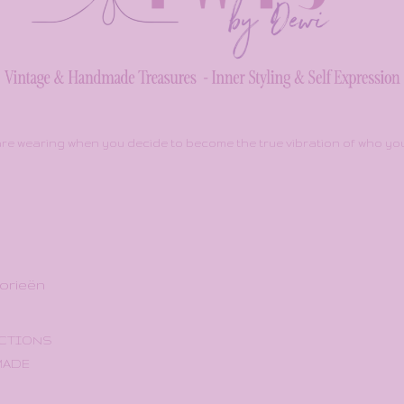
re wearing when you decide to become the true vibration of who you 
orieën
CTIONS
MADE