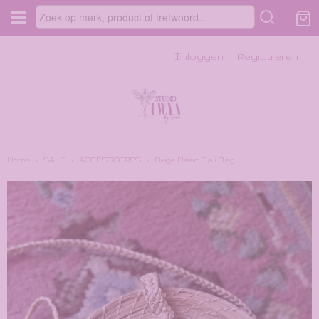
Inloggen
Registreren
Home
›
SALE
›
ACCESSOIRES
›
Beige Basic Bali Bag