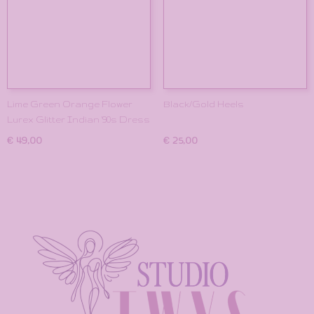
Lime Green Orange Flower
Black/Gold Heels
Lurex Glitter Indian '90s Dress
€ 49,00
€ 25,00