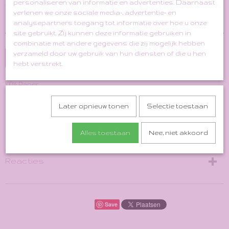
personaliseren van informatie en advertenties. Daarnaast
Aantal
verlenen we onze sociale media-, advertentie- en
analysepartners toegang tot informatie over hoe u onze
site gebruikt. Zij kunnen deze informatie gebruiken in
combinatie met andere gegevens die zij mogelijk hebben
verzameld door uw gebruik van hun diensten of die u hen
In winkelwagen
hebt verstrekt.
100% Paper
Made in Indonesia
Later opnieuw tonen
Selectie toestaan
Specificaties
Alles toestaan
Nee, niet akkoord
Bruto gewicht
1,00 Kg
Reacties
Save