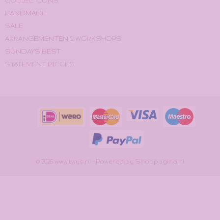
COLLECTIONS
HANDMADE
SALE
ARRANGEMENTEN & WORKSHOPS
SUNDAY'S BEST
STATEMENT PIECES
© 2026 www.twys.nl - Powered by Shoppagina.nl