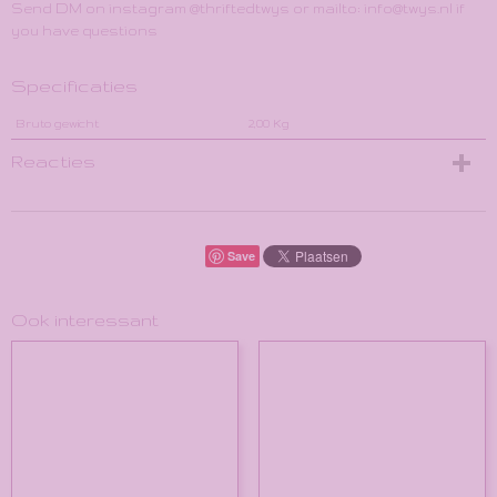
Send DM on instagram @thriftedtwys or mailto: info@twys.nl if
you have questions
Specificaties
Bruto gewicht
2,00 Kg
Reacties
Save
Ook interessant