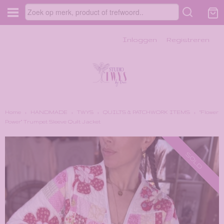
Inloggen
Registreren
Home
›
HANDMADE
›
TWYS
›
QUILTS & PATCHWORK ITEMS
›
"Flower
Power" Trumpet Sleeve Quilt Jacket
SOLD