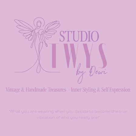
"What you are wearing when you decide to become the true
vibration of who you really are!"