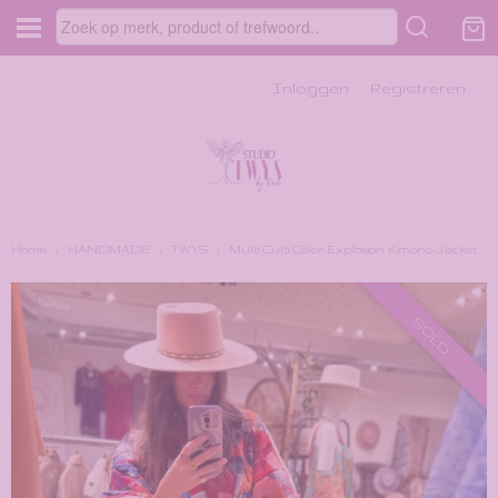
Inloggen
Registreren
Home
›
HANDMADE
›
TWYS
›
Multi Culti Color Explosion Kimono Jacket
SOLD