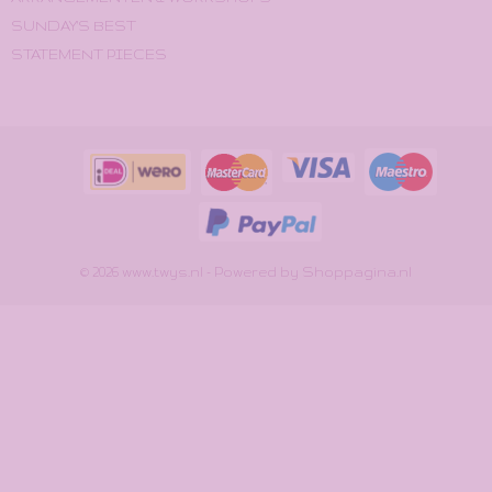
SUNDAY'S BEST
STATEMENT PIECES
© 2026 www.twys.nl - Powered by Shoppagina.nl