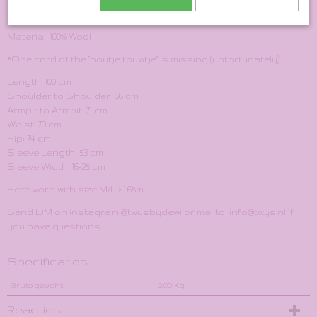
Size Indication: XL+
Material: 100% Wool
*One cord of the "houtje touwtje" is missing (unfortunately)
Length: 100 cm
Shoulder to Shoulder: 66 cm
Armpit to Armpit: 71 cm
Waist: 70 cm
Hip: 74 cm
Sleeve Length: 53 cm
Sleeve Width: 16-25 cm
Here worn with size M/L > 1.65m
Send DM on instagram @twysbydewi or mailto: info@twys.nl if
you have questions
Specificaties
Bruto gewicht
2,00 Kg
Reacties