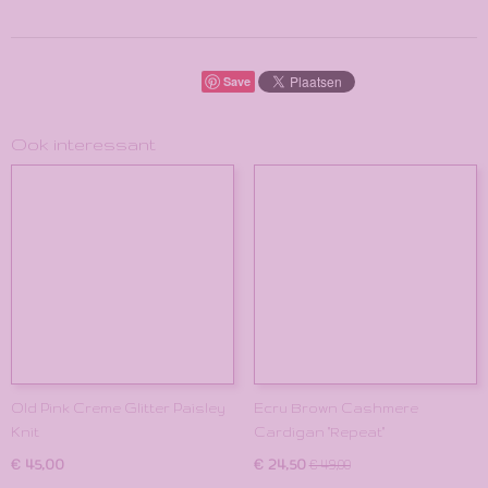
Save
Ook interessant
Old Pink Creme Glitter Paisley
Ecru Brown Cashmere
Knit
Cardigan "Repeat"
€ 45,00
€ 24,50
€ 49,00