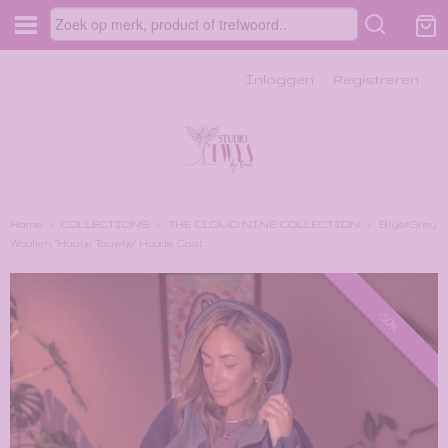
Inloggen
Registreren
Home
›
COLLECTIONS
›
THE CLOUD NINE COLLECTION
›
Blye/Grey
Woollen "Houtje Touwtje" Hoodie Coat
-50%