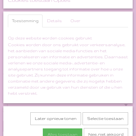
Cookies toestaan Opties
Toestemming
Details
Over
Op deze website worden cookies gebruikt
Blye/Grey Woollen "Houtje
Cookies worden door ons gebruikt voor verkeersanalyse,
het aanbieden van sociale media-functies en het
Touwtje" Hoodie Coat
personaliseren van informatie en advertenties. Daarnaast
verlenen we onze sociale media-, advertentie- en
analysepartners toegang tot informatie over hoe u onze
€ 59,00
€ 29,50
(inclusief btw 21%)
site gebruikt. Zij kunnen deze informatie gebruiken in
combinatie met andere gegevens die zij mogelijk hebben
✓
Op voorraad
verzameld door uw gebruik van hun diensten of die u hen
hebt verstrekt.
Aantal
Later opnieuw tonen
Selectie toestaan
In winkelwagen
Alles toestaan
Nee, niet akkoord