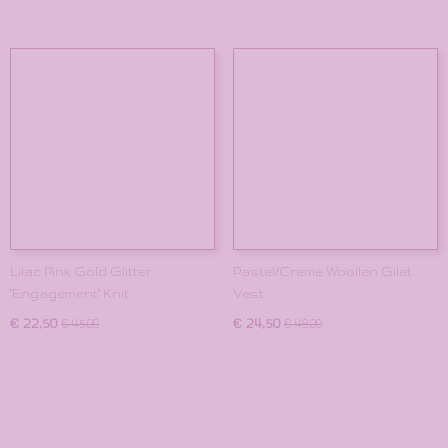
Lilac Pink Gold Glitter
Pastel/Creme Woollen Gilet
"Engagement" Knit
Vest
€ 22,50
€ 24,50
€ 45,00
€ 49,00