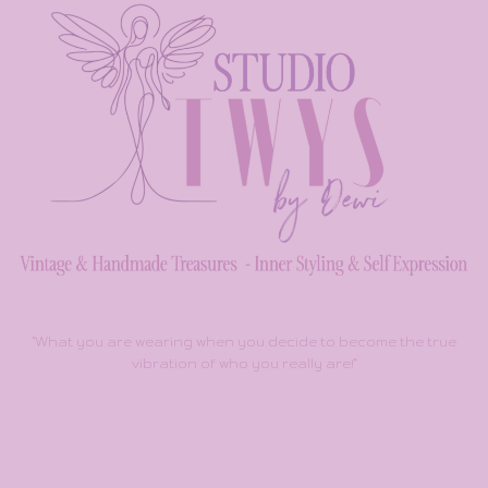
"What you are wearing when you decide to become the true
vibration of who you really are!"