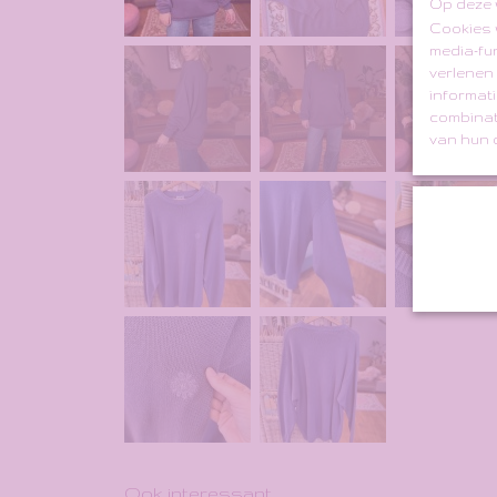
Op deze 
Cookies 
media-fu
verlenen
informati
combinat
van hun d
Ook interessant