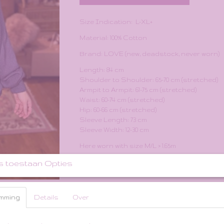
Size Indication: L-XL+
Material: 100% Cotton
Brand: LOVE (new, deadstock, never worn)
Length: 84 cm
Shoulder to Shoulder: 65-70 cm (stretched)
Armpit to Armpit: 61-75 cm (stretched)
Waist: 60-74 cm (stretched)
Hip: 60-66 cm (stretched)
Sleeve Length: 73 cm
Sleeve Width: 12-30 cm
Here worn with size M/L > 1.65m
Send DM on instagram @twysbydewi or mailt
s toestaan Opties
Specificaties
mming
Details
Over
Bruto gewicht
Reacties