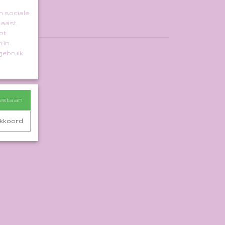
n sociale
naast
ot
 in
gebruik
oestaan
akkoord