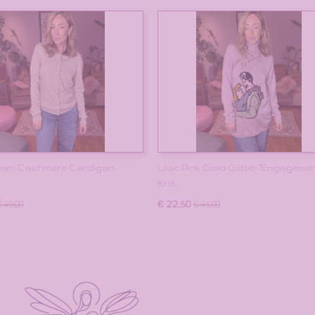
own Cashmere Cardigan
Lilac Pink Gold Glitter "Engagemen
Knit
€ 22,50
€ 49,00
€ 45,00