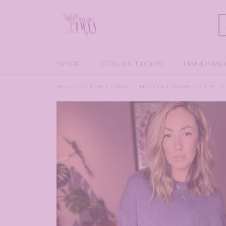
SHOP
COLLECTIONS
HANDMAD
Home
›
COLLECTIONS
›
THE CLOUD NINE COLLECTI