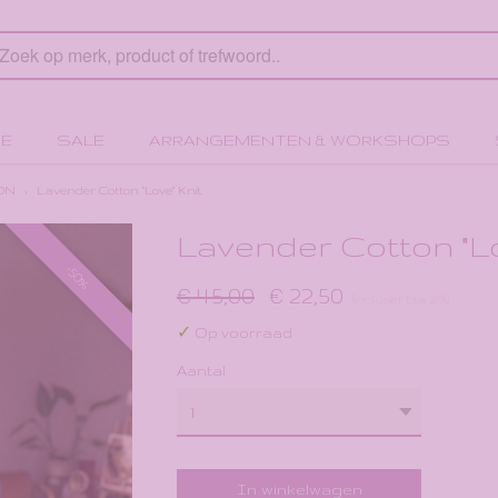
E
SALE
ARRANGEMENTEN & WORKSHOPS
ON
›
Lavender Cotton "Love" Knit
Lavender Cotton "Lo
-50%
€ 45,00
€ 22,50
(inclusief btw 21%)
✓
Op voorraad
Aantal
In winkelwagen