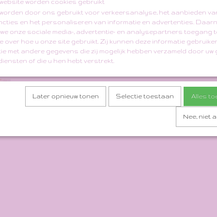
website worden cookies gebruikt
worden door ons gebruikt voor verkeersanalyse, het aanbieden va
ncties en het personaliseren van informatie en advertenties. Daar
 we onze sociale media-, advertentie- en analysepartners toegang t
e over hoe u onze site gebruikt. Zij kunnen deze informatie gebruiken
ie met andere gegevens die zij mogelijk hebben verzameld door uw 
Save
iensten of die u hen hebt verstrekt.
Later opnieuw tonen
Selectie toestaan
Alles t
Nee, niet 