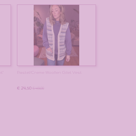
t"
Pastel/Creme Woollen Gilet Vest
€ 24,50
€ 49,00