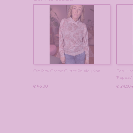
Old Pink Creme Glitter Paisley Knit
Ecru Br
"Repeat"
€ 45,00
€ 24,50