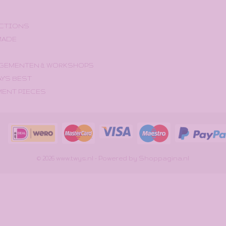
CTIONS
MADE
GEMENTEN & WORKSHOPS
Y'S BEST
MENT PIECES
© 2026 www.twys.nl - Powered by Shoppagina.nl