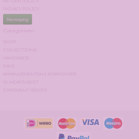
RETURN POLICY
PRIVACY POLICY
Herroeping
Categorieën
SHOP
COLLECTIONS
HANDMADE
SALE
ARRANGEMENTEN & WORKSHOPS
SUNDAY'S BEST
STATEMENT PIECES