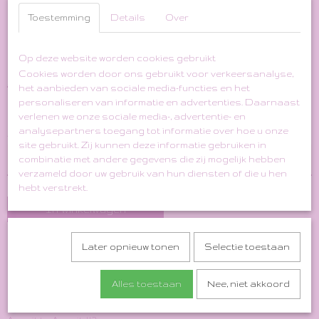
Toestemming
Details
Over
'90s Black & Gold Beaded
Mini "Showgirls" Dress
Op deze website worden cookies gebruikt
Cookies worden door ons gebruikt voor verkeersanalyse,
€ 49,00
€ 34,30
het aanbieden van sociale media-functies en het
(inclusief btw 21%)
personaliseren van informatie en advertenties. Daarnaast
✓
Op voorraad
verlenen we onze sociale media-, advertentie- en
analysepartners toegang tot informatie over hoe u onze
Aantal
site gebruikt. Zij kunnen deze informatie gebruiken in
combinatie met andere gegevens die zij mogelijk hebben
verzameld door uw gebruik van hun diensten of die u hen
hebt verstrekt.
In winkelwagen
Material: Acetate/Polyester
Later opnieuw tonen
Selectie toestaan
Size Indication: S/M
Alles toestaan
Nee, niet akkoord
Length: 82 cm
Shoulder to Shoulder: 38 cm (seam to seam, between shoulders)