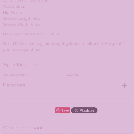
Armpit to Armpit: 43 cm
Waist: 36 cm
Hip: 46 cm
Sleeve Length: 60 cm
Sleeve Width: 10-13 cm
Here worn with size S-L > 1.65m
Send DM on instagram @twysbydewi or mailto: info@twys.nl if
you have questions
Specificaties
Bruto gewicht
2,00 Kg
Reacties
Save
Ook interessant