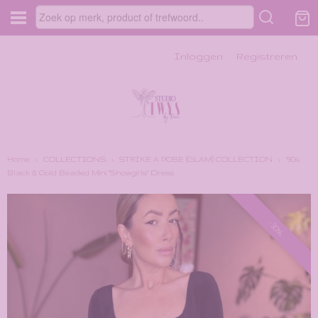
Inloggen
Registreren
Home
›
COLLECTIONS
›
STRIKE A POSE (GLAM) COLLECTION
›
'90s
Black & Gold Beaded Mini "Showgirls" Dress
-30%