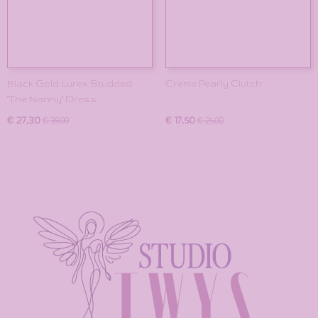
Black Gold Lurex Studded
Creme Pearly Clutch
"The Nanny" Dress
€ 27,30
€ 17,50
€ 39,00
€ 25,00