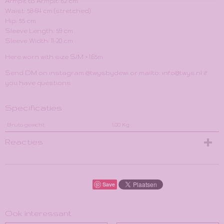
Armpit to Armpit: 62 cm
Waist: 58-64 cm (stretched)
Hip: 55 cm
Sleeve Length: 59 cm
Sleeve Width: 11-20 cm
Here worn with size S/M > 1.65m
Send DM on instagram @twysbydewi or mailto: info@twys.nl if
you have questions
Specificaties
Bruto gewicht
1,00 Kg
Reacties
Save
Ook interessant