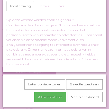
Toestemming
Details
Over
Old Pink Creme Glitter
Paisley Knit
Op deze website worden cookies gebruikt
Cookies worden door ons gebruikt voor verkeersanalyse,
€ 45,00
het aanbieden van sociale media-functies en het
(inclusief btw 21%)
personaliseren van informatie en advertenties. Daarnaast
✓
Op voorraad
verlenen we onze sociale media-, advertentie- en
analysepartners toegang tot informatie over hoe u onze
Aantal
site gebruikt. Zij kunnen deze informatie gebruiken in
combinatie met andere gegevens die zij mogelijk hebben
verzameld door uw gebruik van hun diensten of die u hen
hebt verstrekt.
In winkelwagen
Size Indication: M/L
Later opnieuw tonen
Selectie toestaan
Material: Viscose/Lurex
Alles toestaan
Nee, niet akkoord
Length: 64 cm
Shoulder to Shoulder: 57 cm