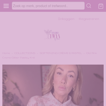
Inloggen
Registreren
Home
›
COLLECTIONS
›
SOFTENING CRÈME & PASTEL
›
Old Pink
Creme Glitter Paisley Knit