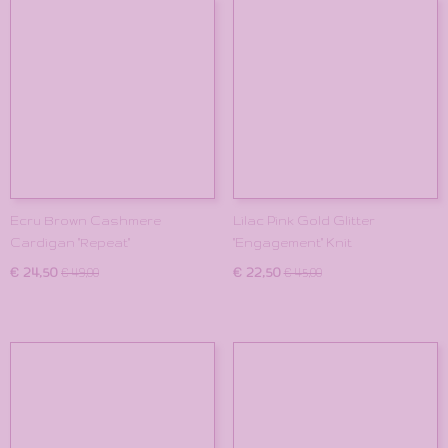
Ecru Brown Cashmere
Lilac Pink Gold Glitter
Cardigan "Repeat"
"Engagement" Knit
€ 24,50
€ 22,50
€ 49,00
€ 45,00