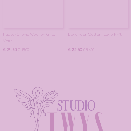
Pastel/Creme Woollen Gilet
Lavender Cotton "Love" Knit
Vest
€ 24,50
€ 22,50
€ 49,00
€ 45,00