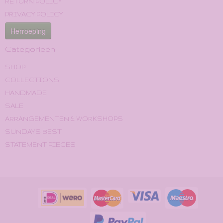
RETURN POLICY
PRIVACY POLICY
Herroeping
Categorieën
SHOP
COLLECTIONS
HANDMADE
SALE
ARRANGEMENTEN & WORKSHOPS
SUNDAY'S BEST
STATEMENT PIECES