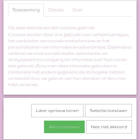
Toestemming
Details
Over
Op deze website worden cookies gebruikt
Black Gala/Cocktail Dress
Cookies worden door ons gebruikt voor verkeersanalyse,
het aanbieden van sociale media-functies en het
with Cape Detail
personaliseren van informatie en advertenties. Daarnaast
verlenen we onze sociale media-, advertentie- en
€ 39,00
analysepartners toegang tot informatie over hoe u onze
(inclusief btw 21%)
site gebruikt. Zij kunnen deze informatie gebruiken in
✓
Op voorraad
combinatie met andere gegevens die zij mogelijk hebben
verzameld door uw gebruik van hun diensten of die u hen
Aantal
hebt verstrekt.
Later opnieuw tonen
Selectie toestaan
In winkelwagen
Alles toestaan
Nee, niet akkoord
Size Indication: M/L
Material: Polyester