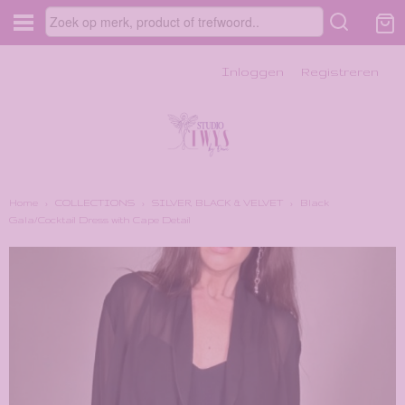
Inloggen
Registreren
Home
›
COLLECTIONS
›
SILVER, BLACK & VELVET
›
Black
Gala/Cocktail Dress with Cape Detail