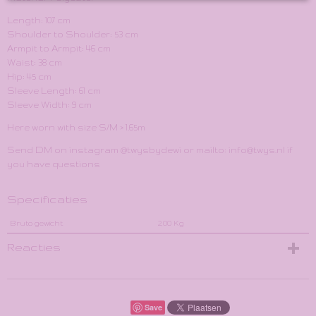
Length: 107 cm
Shoulder to Shoulder: 53 cm
Armpit to Armpit: 46 cm
Waist: 38 cm
Hip: 45 cm
Sleeve Length: 61 cm
Sleeve Width: 9 cm
Here worn with size S/M > 1.65m
Send DM on instagram @twysbydewi or mailto: info@twys.nl if
you have questions
Specificaties
Bruto gewicht
2,00 Kg
Reacties
Save