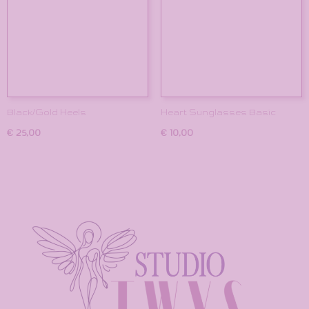
Black/Gold Heels
Heart Sunglasses Basic
€ 25,00
€ 10,00