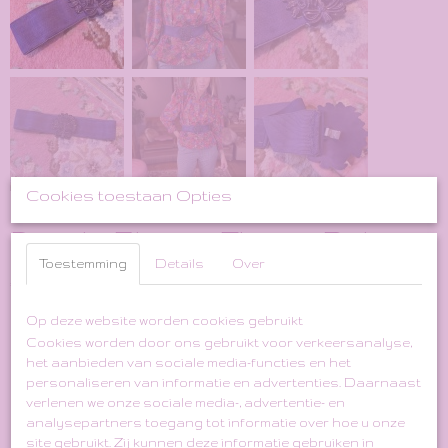
Cookies toestaan Opties
Purple Elastic Flower Belt
Toestemming
Details
Over
€ 29,00
(inclusief btw 21%)
✘
Niet op voorraad
Op deze website worden cookies gebruikt
Cookies worden door ons gebruikt voor verkeersanalyse,
het aanbieden van sociale media-functies en het
Free Size (best for XS-M)
personaliseren van informatie en advertenties. Daarnaast
verlenen we onze sociale media-, advertentie- en
Elastic Waist belt / Polyester
analysepartners toegang tot informatie over hoe u onze
site gebruikt. Zij kunnen deze informatie gebruiken in