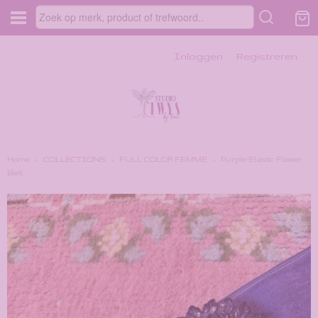
Inloggen
Registreren
Home
›
COLLECTIONS
›
FULL COLOR FEMME
›
Purple Elastic Flower
Belt