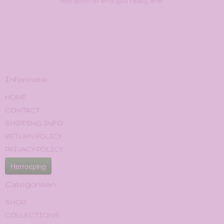
vibration of who you really are!"
Informatie
HOME
CONTACT
SHIPPING INFO
RETURN POLICY
PRIVACY POLICY
Herroeping
Categorieën
SHOP
COLLECTIONS