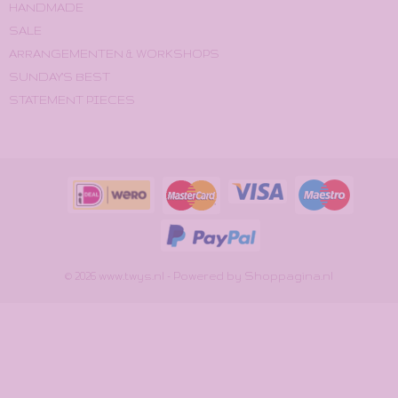
HANDMADE
SALE
ARRANGEMENTEN & WORKSHOPS
SUNDAY'S BEST
STATEMENT PIECES
© 2026 www.twys.nl - Powered by Shoppagina.nl