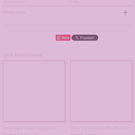
Bruto gewicht
2,00 Kg
Reacties
Save
Ook interessant
Smaragd Green / Leopard
Wine Red Original '70s Woollen
Dress "King Louie"
Flared Jumpsuit