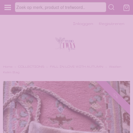
Inloggen
Registreren
Home
›
COLLECTIONS
›
FALL IN LOVE WITH AUTUMN
›
Woollen
Kelim Bag
-50%