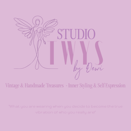
"What you are wearing when you decide to become the true
vibration of who you really are!"