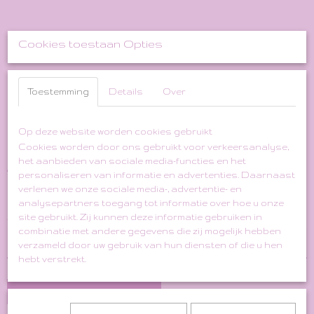
Cookies toestaan Opties
Toestemming
Details
Over
Wine Red Original '70s
Woollen Flared Jumpsuit
Op deze website worden cookies gebruikt
Cookies worden door ons gebruikt voor verkeersanalyse,
het aanbieden van sociale media-functies en het
€ 75,00
€ 37,50
(inclusief btw 21%)
personaliseren van informatie en advertenties. Daarnaast
verlenen we onze sociale media-, advertentie- en
✓
Op voorraad
analysepartners toegang tot informatie over hoe u onze
Aantal
site gebruikt. Zij kunnen deze informatie gebruiken in
combinatie met andere gegevens die zij mogelijk hebben
verzameld door uw gebruik van hun diensten of die u hen
hebt verstrekt.
In winkelwagen