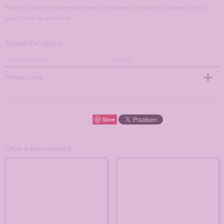
Send DM on instagram @twysbydewi or mailto: info@twys.nl if
you have questions
Specificaties
Bruto gewicht
2,00 Kg
Reacties
Save
Ook interessant