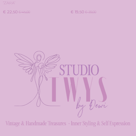
"ZARA"
€ 22,50
€ 19,50
€ 45,00
€ 39,00