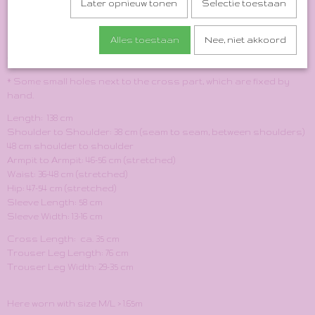
Later opnieuw tonen
Selectie toestaan
Size Indication: XS-M
Material: 100% Wool
Alles toestaan
Nee, niet akkoord
*Best for small people!
* Some small holes next to the cross part, which are fixed by
hand.
Length: 138 cm
Shoulder to Shoulder: 38 cm (seam to seam, between shoulders)
48 cm shoulder to shoulder
Armpit to Armpit: 46-56 cm (stretched)
Waist: 36-48 cm (stretched)
Hip: 47-54 cm (stretched)
Sleeve Length: 58 cm
Sleeve Width: 13-16 cm
Cross Length: ca. 35 cm
Trouser Leg Length: 76 cm
Trouser Leg Width: 29-35 cm
Here worn with size M/L > 1.65m