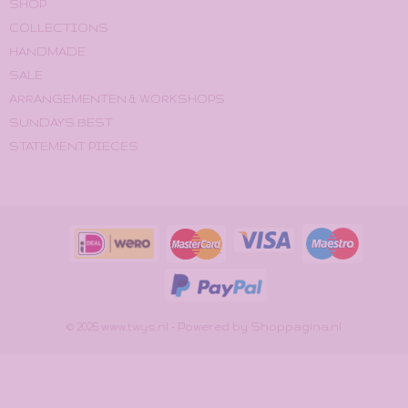
SHOP
COLLECTIONS
HANDMADE
SALE
ARRANGEMENTEN & WORKSHOPS
SUNDAY'S BEST
STATEMENT PIECES
© 2026 www.twys.nl - Powered by Shoppagina.nl