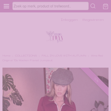
Inloggen
Registreren
Home
›
COLLECTIONS
›
FALL IN LOVE WITH AUTUMN
›
Wine Red
Original '70s Woollen Flared Jumpsuit
-50%