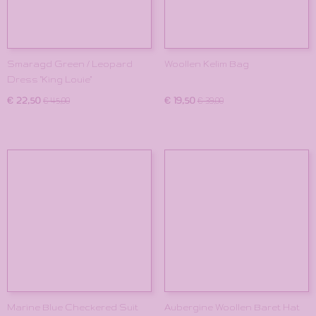
Smaragd Green / Leopard
Woollen Kelim Bag
Dress "King Louie"
€ 22,50
€ 19,50
€ 45,00
€ 39,00
Marine Blue Checkered Suit
Aubergine Woollen Baret Hat