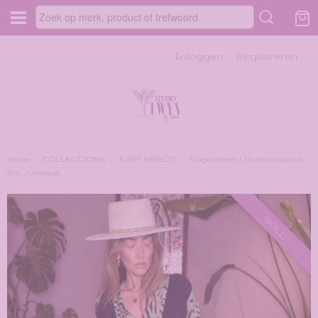
Inloggen
Registreren
Home
›
COLLECTIONS
›
EASY BREEZY
›
Sage Green / Black Leopard
'80s Jumpsuit
SOLD