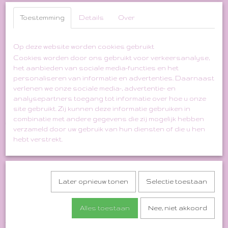
Toestemming
Details
Over
Op deze website worden cookies gebruikt
Cookies worden door ons gebruikt voor verkeersanalyse,
het aanbieden van sociale media-functies en het
Sage Green / Black Leopard
personaliseren van informatie en advertenties. Daarnaast
verlenen we onze sociale media-, advertentie- en
'80s Jumpsuit
analysepartners toegang tot informatie over hoe u onze
site gebruikt. Zij kunnen deze informatie gebruiken in
combinatie met andere gegevens die zij mogelijk hebben
€ 65,00
(inclusief btw 21%)
verzameld door uw gebruik van hun diensten of die u hen
✘
hebt verstrekt.
Niet op voorraad
Size Indication: M-XL
Later opnieuw tonen
Selectie toestaan
Material: Viscose
Length: 142 cm
Alles toestaan
Nee, niet akkoord
Shoulder to Shoulder: ca. 50 cm
Armpit to Armpit: 60 cm