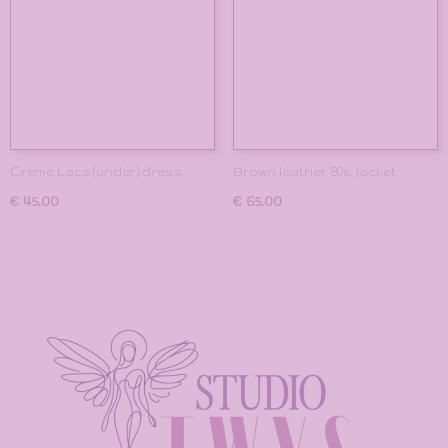
Creme Lace (under) dress
Brown leather '80s jacket
€ 45,00
€ 65,00