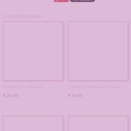
Ook interessant
Creme / Ecru Blouse
Camel Suede Leather Coat
€ 20,00
€ 75,00