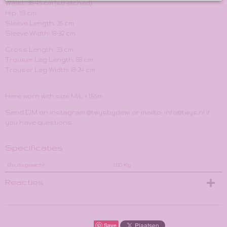
Waist: 38-45 cm (stretched)
Hip: 59 cm
Sleeve Length: 35 cm
Sleeve Width: 18-32 cm
Cross Length: 33 cm
Trouser Leg Length: 68 cm
Trouser Leg Width: 18-24 cm
Here worn with size M/L > 1.65m
Send DM on instagram @twysbydewi or mailto: info@twys.nl if
you have questions
Specificaties
Bruto gewicht
1,00 Kg
Reacties
Save