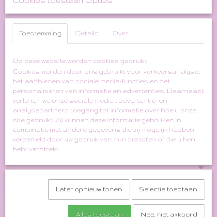
Cookies toestaan Opties
Toestemming
Details
Over
Op deze website worden cookies gebruikt
Multicolor Striped / Woven
Cookies worden door ons gebruikt voor verkeersanalyse,
het aanbieden van sociale media-functies en het
Guatemalan Jacket
personaliseren van informatie en advertenties. Daarnaast
verlenen we onze sociale media-, advertentie- en
analysepartners toegang tot informatie over hoe u onze
€ 39,00
(inclusief btw 21%)
site gebruikt. Zij kunnen deze informatie gebruiken in
combinatie met andere gegevens die zij mogelijk hebben
✓
Op voorraad
verzameld door uw gebruik van hun diensten of die u hen
hebt verstrekt.
Aantal
Later opnieuw tonen
Selectie toestaan
In winkelwagen
Alles toestaan
Nee, niet akkoord