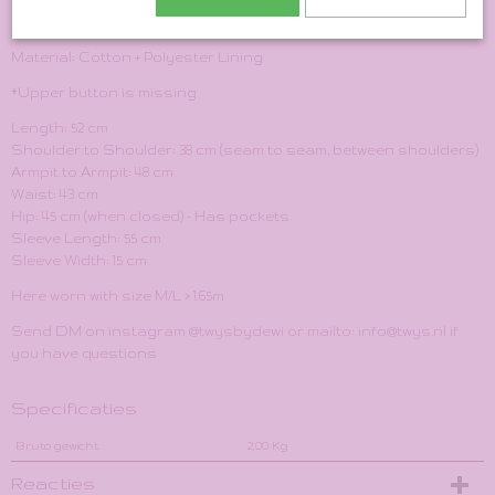
Size Indication: XS/S
Material: Cotton + Polyester Lining
*Upper button is missing
Length: 52 cm
Shoulder to Shoulder: 38 cm (seam to seam, between shoulders)
Armpit to Armpit: 48 cm
Waist: 43 cm
Hip: 45 cm (when closed) - Has pockets
Sleeve Length: 55 cm
Sleeve Width: 15 cm
Here worn with size M/L > 1.65m
Send DM on instagram @twysbydewi or mailto: info@twys.nl if
you have questions
Specificaties
Bruto gewicht
2,00 Kg
Reacties