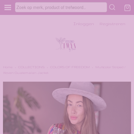
Inloggen
Registreren
Home
›
COLLECTIONS
›
COLORS OF FREEDOM
›
Multicolor Striped /
Woven Guatemalan Jacket