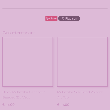
Save
Ook interessant
Black Multicolor Crochet /
Multicolor Silk Hand Painted
Beaded '90s Vest
Art Top
€ 45,00
€ 45,00