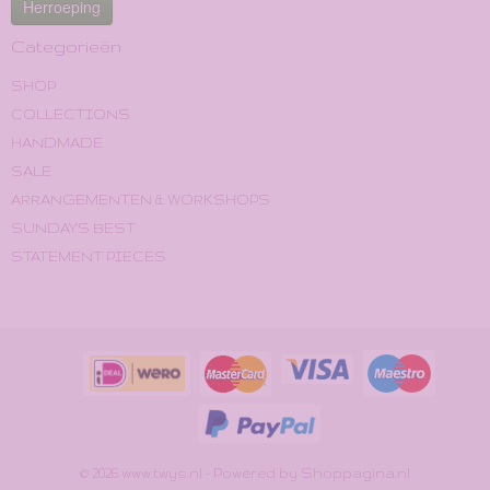
Herroeping
Categorieën
SHOP
COLLECTIONS
HANDMADE
SALE
ARRANGEMENTEN & WORKSHOPS
SUNDAY'S BEST
STATEMENT PIECES
© 2026 www.twys.nl - Powered by Shoppagina.nl