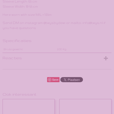
Sleeve Length: 65 cm
Sleeve Width: 18-55 cm
Here worn with size M/L > 1.65m
Send DM on instagram @twysbydewi or mailto: info@twys.nl if
you have questions
Specificaties
Bruto gewicht
2,00 Kg
Reacties
Save
Ook interessant