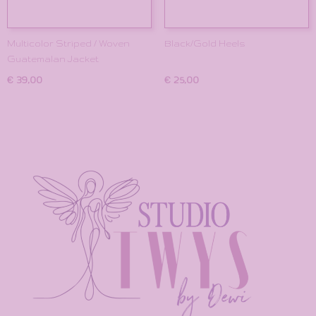
Multicolor Striped / Woven
Black/Gold Heels
Guatemalan Jacket
€ 39,00
€ 25,00