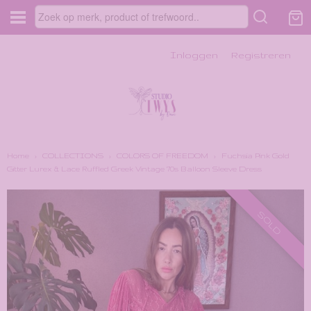
Inloggen
Registreren
Home
›
COLLECTIONS
›
COLORS OF FREEDOM
›
Fuchsia Pink Gold
Gitter Lurex & Lace Ruffled Greek Vintage '70s Balloon Sleeve Dress
SOLD